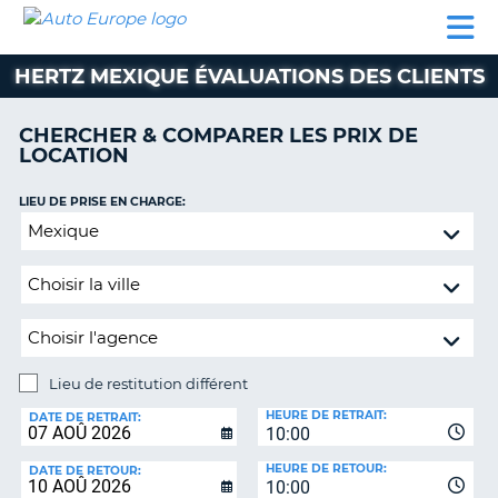
AUTO
LOCATION
LOCATION
SUPPORT
EUROPE
DE
DE
MOTORHOMES
PARTENAIRES
CLIENT
VOITURE
VOITURE
HERTZ MEXIQUE ÉVALUATIONS DES CLIENTS
MOTORHOMES
CHERCHER & COMPARER LES PRIX DE
PARTENAIRES
LOCATION
SUPPORT
CLIENT
LIEU DE PRISE EN CHARGE:
ON
Lieu
MON
de
COMPTE
restitution
GÉRER
différent
MA
RÉSERVATION
Lieu de restitution différent
SUISSE
LIEU
HEURE DE RETRAIT:
DE
DATE DE RETRAIT:
LANGUE
10:00
RESTITUTION:
HEURE DE RETOUR:
DATE DE RETOUR:
10:00