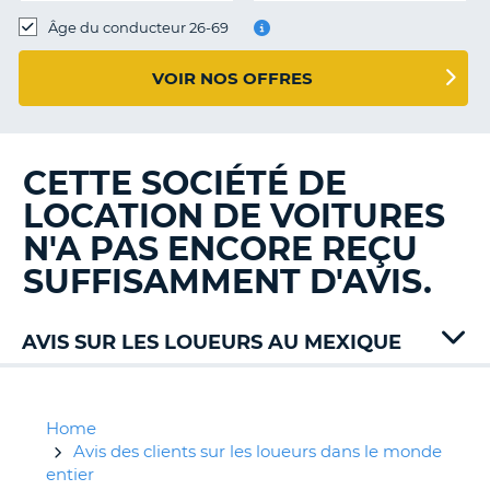
T
Âge du conducteur 26-69
VOIR NOS OFFRES
CETTE SOCIÉTÉ DE
LOCATION DE VOITURES
N'A PAS ENCORE REÇU
SUFFISAMMENT D'AVIS.
AVIS SUR LES LOUEURS AU MEXIQUE
Alamo
Avis
Budget
Home
Dollar
Avis des clients sur les loueurs dans le monde
Europcar
entier
H