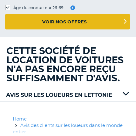
T
Âge du conducteur 26-69
VOIR NOS OFFRES
CETTE SOCIÉTÉ DE
LOCATION DE VOITURES
N'A PAS ENCORE REÇU
SUFFISAMMENT D'AVIS.
AVIS SUR LES LOUEURS EN LETTONIE
Addcar
Budget
Green
Home
Motion
Avis des clients sur les loueurs dans le monde
Keddy
entier
H