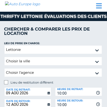
AUTO
LOCATION
LOCATION
SUPPORT
EUROPE
DE
DE
MOTORHOMES
PARTENAIRES
CLIENT
VOITURE
VOITURE
THRIFTY LETTONIE ÉVALUATIONS DES CLIENTS
MOTORHOMES
CHERCHER & COMPARER LES PRIX DE
PARTENAIRES
LOCATION
SUPPORT
CLIENT
LIEU DE PRISE EN CHARGE:
ON
Lieu
MON
de
COMPTE
restitution
GÉRER
différent
MA
RÉSERVATION
Lieu de restitution différent
SUISSE
LIEU
HEURE DE RETRAIT:
DE
DATE DE RETRAIT:
LANGUE
10:00
RESTITUTION:
HEURE DE RETOUR:
DATE DE RETOUR:
10:00