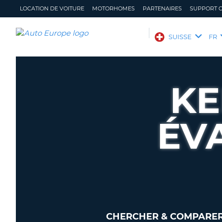
LOCATION DE VOITURE
MOTORHOMES
PARTENAIRES
SUPPORT C
AUTO
SUISSE
FR
EUROPE
LOCATION
DE
KE
VOITURE
MOTORHOMES
ÉV
PARTENAIRES
SUPPORT
CLIENT
MON
GÉRER
COMPTE
MA
RÉSERVATION
SUISSE
LANGUE
CHERCHER & COMPARER 