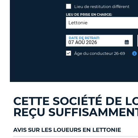
Lieu de restitution différent
LIEU DE PRISE EN CHARGE:
LIEU
DE
DATE DE RETRAIT:
Lieu
RESTITUTION:
de
Âge du conducteur 26-69
restitution
différent
CETTE SOCIÉTÉ DE L
REÇU SUFFISAMMENT 
AVIS SUR LES LOUEURS EN LETTONIE