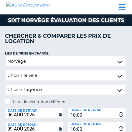
AUTO
LOCATION
LOCATION
SUPPORT
EUROPE
DE
DE
MOTORHOMES
PARTENAIRES
CLIENT
VOITURE
VOITURE
SIXT NORVÈGE ÉVALUATION DES CLIENTS
MOTORHOMES
CHERCHER & COMPARER LES PRIX DE
PARTENAIRES
LOCATION
SUPPORT
CLIENT
LIEU DE PRISE EN CHARGE:
ON
Lieu
MON
de
COMPTE
restitution
GÉRER
différent
MA
RÉSERVATION
Lieu de restitution différent
SUISSE
LIEU
HEURE DE RETRAIT:
DE
DATE DE RETRAIT:
LANGUE
10:00
RESTITUTION:
HEURE DE RETOUR:
DATE DE RETOUR:
10:00