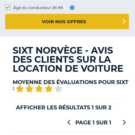
T
Âge du conducteur 26-69
VOIR NOS OFFRES
SIXT NORVÈGE - AVIS
DES CLIENTS SUR LA
LOCATION DE VOITURE
MOYENNE DES ÉVALUATIONS POUR SIXT
:
AFFICHER LES RÉSULTATS 1 SUR 2
PAGE 1 SUR 1
H