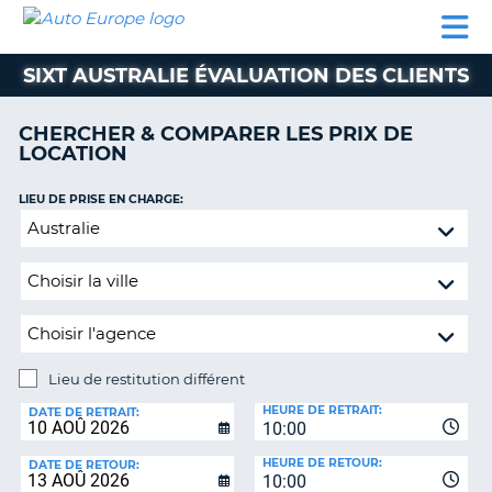
AUTO
LOCATION
LOCATION
SUPPORT
EUROPE
DE
DE
MOTORHOMES
PARTENAIRES
CLIENT
VOITURE
VOITURE
SIXT AUSTRALIE ÉVALUATION DES CLIENTS
MOTORHOMES
CHERCHER & COMPARER LES PRIX DE
PARTENAIRES
LOCATION
SUPPORT
CLIENT
LIEU DE PRISE EN CHARGE:
ON
Lieu
MON
de
COMPTE
restitution
GÉRER
différent
MA
RÉSERVATION
Lieu de restitution différent
SUISSE
LIEU
HEURE DE RETRAIT:
DE
DATE DE RETRAIT:
LANGUE
10:00
RESTITUTION:
HEURE DE RETOUR:
DATE DE RETOUR:
10:00