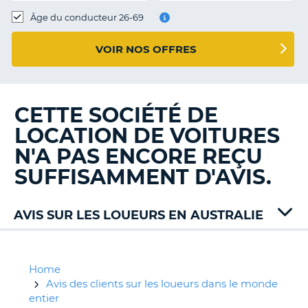
T
Âge du conducteur 26-69
VOIR NOS OFFRES
CETTE SOCIÉTÉ DE
LOCATION DE VOITURES
N'A PAS ENCORE REÇU
SUFFISAMMENT D'AVIS.
AVIS SUR LES LOUEURS EN AUSTRALIE
Alamo
Bargain
East
Home
Coast
Avis des clients sur les loueurs dans le monde
Europcar
entier
H