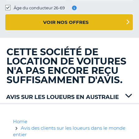
T
Âge du conducteur 26-69
VOIR NOS OFFRES
CETTE SOCIÉTÉ DE
LOCATION DE VOITURES
N'A PAS ENCORE REÇU
SUFFISAMMENT D'AVIS.
AVIS SUR LES LOUEURS EN AUSTRALIE
Alamo
Bargain
East
Home
Coast
Avis des clients sur les loueurs dans le monde
Europcar
entier
H