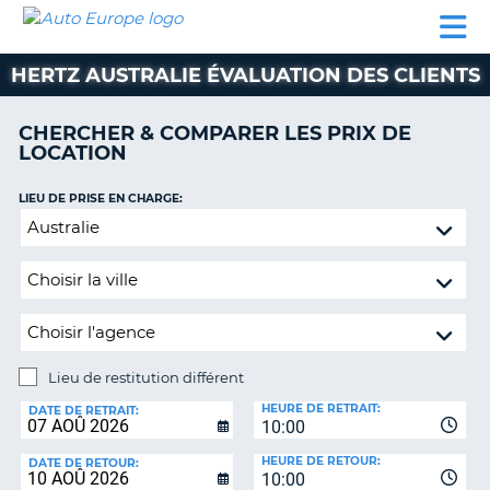
AUTO
LOCATION
LOCATION
SUPPORT
EUROPE
DE
DE
MOTORHOMES
PARTENAIRES
CLIENT
VOITURE
VOITURE
HERTZ AUSTRALIE ÉVALUATION DES CLIENTS
MOTORHOMES
CHERCHER & COMPARER LES PRIX DE
PARTENAIRES
LOCATION
SUPPORT
CLIENT
LIEU DE PRISE EN CHARGE:
ON
Lieu
MON
de
COMPTE
restitution
GÉRER
différent
MA
RÉSERVATION
Lieu de restitution différent
SUISSE
LIEU
HEURE DE RETRAIT:
DE
DATE DE RETRAIT:
LANGUE
10:00
RESTITUTION:
HEURE DE RETOUR:
DATE DE RETOUR:
10:00