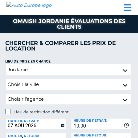
AUTO
LOCATION
LOCATION
SUPPORT
EUROPE
DE
DE
MOTORHOMES
PARTENAIRES
CLIENT
VOITURE
VOITURE
OMAISH JORDANIE ÉVALUATIONS DES
CLIENTS
MOTORHOMES
PARTENAIRES
CHERCHER & COMPARER LES PRIX DE
LOCATION
SUPPORT
CLIENT
ON
LIEU DE PRISE EN CHARGE:
MON
Lieu
COMPTE
de
restitution
GÉRER
différent
MA
RÉSERVATION
SUISSE
Lieu de restitution différent
LANGUE
LIEU
HEURE DE RETRAIT:
DE
DATE DE RETRAIT:
10:00
RESTITUTION:
HEURE DE RETOUR:
DATE DE RETOUR: