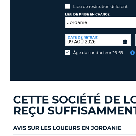
Lieu de restitution différent
LIEU DE PRISE EN CHARGE:
LIEU
DE
DATE DE RETRAIT:
Lieu
RESTITUTION:
de
Âge du conducteur 26-69
restitution
différent
CETTE SOCIÉTÉ DE L
REÇU SUFFISAMMENT 
AVIS SUR LES LOUEURS EN JORDANIE