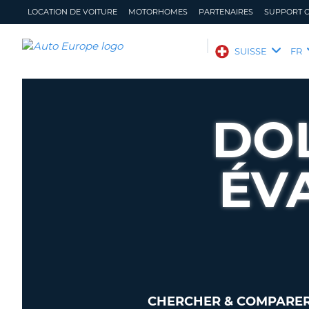
LOCATION DE VOITURE
MOTORHOMES
PARTENAIRES
SUPPORT C
AUTO
SUISSE
FR
EUROPE
LOCATION
DE
DO
VOITURE
MOTORHOMES
ÉV
PARTENAIRES
SUPPORT
CLIENT
MON
GÉRER
COMPTE
MA
RÉSERVATION
SUISSE
LANGUE
CHERCHER & COMPARER 