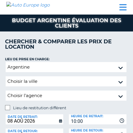
AUTO
LOCATION
LOCATION
SUPPORT
EUROPE
DE
DE
MOTORHOMES
PARTENAIRES
CLIENT
VOITURE
VOITURE
BUDGET ARGENTINE ÉVALUATION DES
CLIENTS
MOTORHOMES
PARTENAIRES
CHERCHER & COMPARER LES PRIX DE
LOCATION
SUPPORT
CLIENT
ON
LIEU DE PRISE EN CHARGE:
MON
Lieu
COMPTE
de
restitution
GÉRER
différent
MA
RÉSERVATION
SUISSE
Lieu de restitution différent
LANGUE
LIEU
HEURE DE RETRAIT:
DE
DATE DE RETRAIT:
10:00
RESTITUTION:
HEURE DE RETOUR:
DATE DE RETOUR: