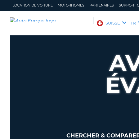
LOCATION DE VOITURE
MOTORHOMES
PARTENAIRES
SUPPORT C
AUTO
SUISSE
FR
EUROPE
LOCATION
DE
AV
VOITURE
MOTORHOMES
ÉV
PARTENAIRES
SUPPORT
CLIENT
MON
GÉRER
COMPTE
MA
RÉSERVATION
SUISSE
LANGUE
CHERCHER & COMPARER 