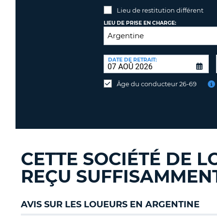
Lieu de restitution différent
LIEU DE PRISE EN CHARGE:
LIEU
DE
DATE DE RETRAIT:
Lieu
RESTITUTION:
de
Âge du conducteur 26-69
restitution
différent
CETTE SOCIÉTÉ DE L
REÇU SUFFISAMMENT 
AVIS SUR LES LOUEURS EN ARGENTINE