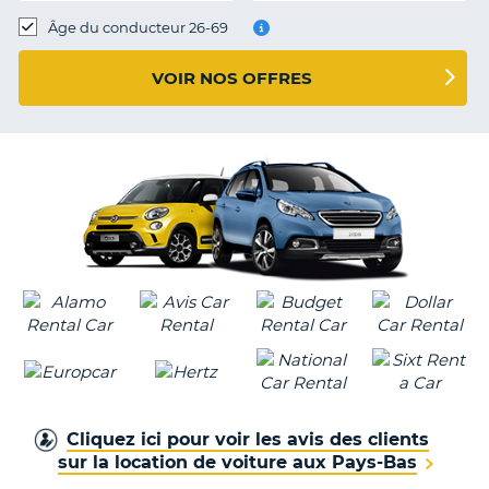
T
Âge du conducteur 26-69
VOIR NOS OFFRES
Cliquez ici pour voir les avis des clients
sur la location de voiture aux Pays-Bas
H