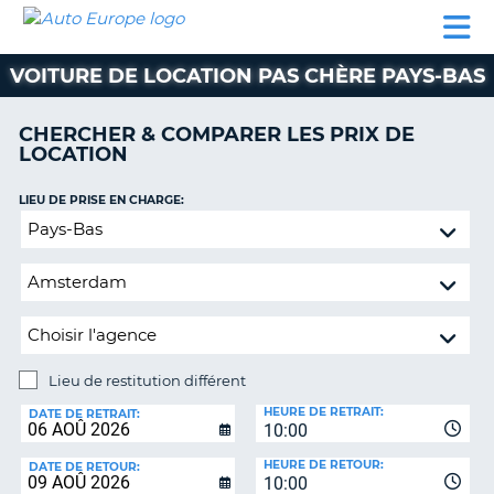
AUTO
LOCATION
LOCATION
SUPPORT
EUROPE
DE
DE
MOTORHOMES
PARTENAIRES
CLIENT
VOITURE
VOITURE
VOITURE DE LOCATION PAS CHÈRE PAYS-BAS
MOTORHOMES
CHERCHER & COMPARER LES PRIX DE
PARTENAIRES
LOCATION
SUPPORT
CLIENT
LIEU DE PRISE EN CHARGE:
ON
Lieu
MON
de
COMPTE
restitution
GÉRER
différent
MA
RÉSERVATION
Lieu de restitution différent
SUISSE
LIEU
HEURE DE RETRAIT:
DE
DATE DE RETRAIT:
LANGUE
10:00
RESTITUTION:
HEURE DE RETOUR:
DATE DE RETOUR:
10:00