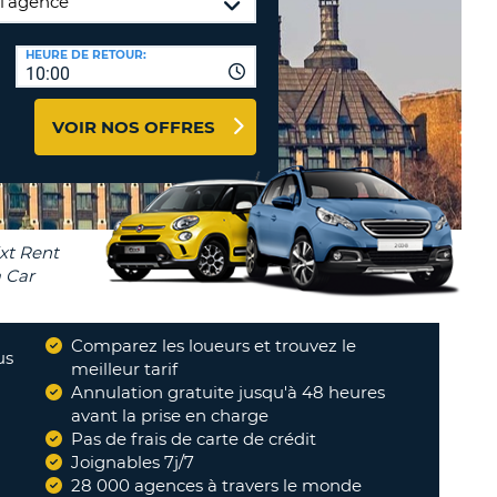
NCES DE VOYAGES &
HEURE DE RETOUR:
TION
10:00
AFFILIÉS
CONNEXION
TÈRES
U
VOIR NOS OFFRES
TÈRE
CULE
ALISER
Comparez les loueurs et trouvez le
TÈRE
us
meilleur tarif
CULE
Annulation gratuite jusqu'à 48 heures
"
Always the best price
"
avant la prise en charge
DYLAN
Pas de frais de carte de crédit
L
Joignables 7j/7
E
28 000 agences à travers le monde