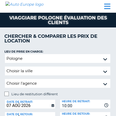
AUTO
LOCATION
LOCATION
SUPPORT
EUROPE
DE
DE
MOTORHOMES
PARTENAIRES
CLIENT
VOITURE
VOITURE
VIAGGIARE POLOGNE ÉVALUATION DES
CLIENTS
MOTORHOMES
PARTENAIRES
CHERCHER & COMPARER LES PRIX DE
LOCATION
SUPPORT
CLIENT
ON
LIEU DE PRISE EN CHARGE:
MON
Lieu
COMPTE
de
restitution
GÉRER
différent
MA
RÉSERVATION
SUISSE
Lieu de restitution différent
LANGUE
LIEU
HEURE DE RETRAIT:
DE
DATE DE RETRAIT:
10:00
RESTITUTION:
HEURE DE RETOUR:
DATE DE RETOUR: