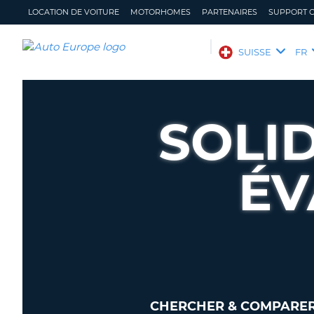
LOCATION DE VOITURE
MOTORHOMES
PARTENAIRES
SUPPORT C
AUTO
SUISSE
FR
EUROPE
LOCATION
DE
SOLI
VOITURE
MOTORHOMES
ÉV
PARTENAIRES
SUPPORT
CLIENT
MON
GÉRER
COMPTE
MA
RÉSERVATION
SUISSE
LANGUE
CHERCHER & COMPARER 