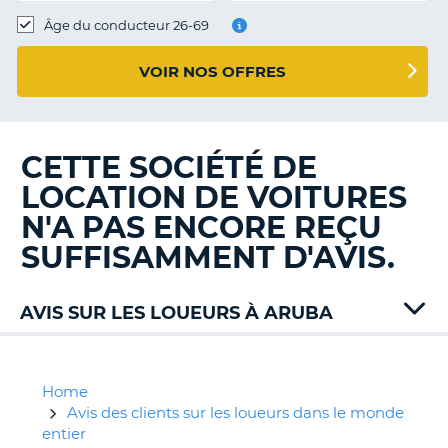
T
Âge du conducteur 26-69
VOIR NOS OFFRES
CETTE SOCIÉTÉ DE
LOCATION DE VOITURES
N'A PAS ENCORE REÇU
SUFFISAMMENT D'AVIS.
AVIS SUR LES LOUEURS À ARUBA
Alamo
Avis
Budget
Home
Hertz
Avis des clients sur les loueurs dans le monde
Royal
entier
H