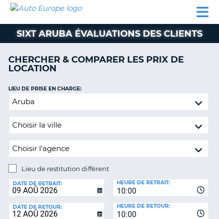
AUTO
LOCATION
LOCATION
SUPPORT
EUROPE
DE
DE
MOTORHOMES
PARTENAIRES
CLIENT
VOITURE
VOITURE
SIXT ARUBA ÉVALUATIONS DES CLIENTS
MOTORHOMES
CHERCHER & COMPARER LES PRIX DE
PARTENAIRES
LOCATION
SUPPORT
CLIENT
LIEU DE PRISE EN CHARGE:
ON
Lieu
MON
de
COMPTE
restitution
GÉRER
différent
MA
RÉSERVATION
Lieu de restitution différent
SUISSE
LIEU
HEURE DE RETRAIT:
DE
DATE DE RETRAIT:
LANGUE
10:00
RESTITUTION:
HEURE DE RETOUR:
DATE DE RETOUR:
10:00