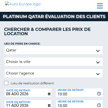
AUTO
LOCATION
LOCATION
SUPPORT
EUROPE
DE
DE
MOTORHOMES
PARTENAIRES
CLIENT
VOITURE
VOITURE
PLATINUM QATAR ÉVALUATION DES CLIENTS
MOTORHOMES
CHERCHER & COMPARER LES PRIX DE
PARTENAIRES
LOCATION
SUPPORT
CLIENT
LIEU DE PRISE EN CHARGE:
ON
Lieu
MON
de
COMPTE
restitution
GÉRER
différent
MA
RÉSERVATION
Lieu de restitution différent
SUISSE
LIEU
HEURE DE RETRAIT:
DE
DATE DE RETRAIT:
LANGUE
10:00
RESTITUTION:
HEURE DE RETOUR:
DATE DE RETOUR:
10:00