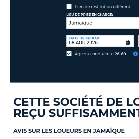
Lieu de restitution différent
LIEU DE PRISE EN CHARGE:
LIEU
DE
DATE DE RETRAIT:
Lieu
RESTITUTION:
de
Âge du conducteur 26-69
restitution
différent
CETTE SOCIÉTÉ DE L
REÇU SUFFISAMMENT 
AVIS SUR LES LOUEURS EN JAMAÏQUE