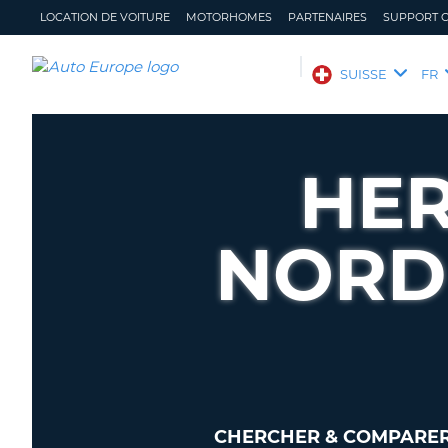
LOCATION DE VOITURE
MOTORHOMES
PARTENAIRES
SUPPORT C
AUTO
SUISSE
FR
EUROPE
LOCATION
DE
HER
VOITURE
MOTORHOMES
NORD
PARTENAIRES
SUPPORT
CLIENT
MON
GÉRER
COMPTE
MA
RÉSERVATION
SUISSE
LANGUE
CHERCHER & COMPARER 