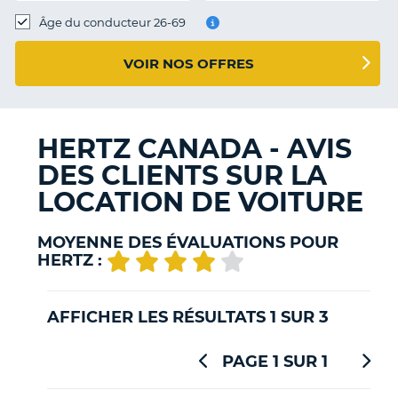
T
Âge du conducteur 26-69
VOIR NOS OFFRES
HERTZ CANADA - AVIS
DES CLIENTS SUR LA
LOCATION DE VOITURE
MOYENNE DES ÉVALUATIONS POUR
HERTZ :
AFFICHER LES RÉSULTATS 1 SUR 3
PAGE 1 SUR 1
H