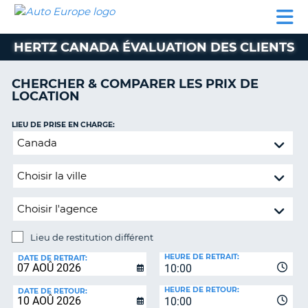
AUTO
LOCATION
LOCATION
SUPPORT
EUROPE
DE
DE
MOTORHOMES
PARTENAIRES
CLIENT
VOITURE
VOITURE
HERTZ CANADA ÉVALUATION DES CLIENTS
MOTORHOMES
CHERCHER & COMPARER LES PRIX DE
PARTENAIRES
LOCATION
SUPPORT
CLIENT
LIEU DE PRISE EN CHARGE:
ON
Lieu
MON
de
COMPTE
restitution
GÉRER
différent
MA
RÉSERVATION
Lieu de restitution différent
SUISSE
LIEU
HEURE DE RETRAIT:
DE
DATE DE RETRAIT:
LANGUE
10:00
RESTITUTION:
HEURE DE RETOUR:
DATE DE RETOUR:
10:00