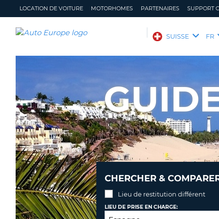
LOCATION DE VOITURE
MOTORHOMES
PARTENAIRES
SUPPORT C
AUTO
SUISSE
FR
EUROPE
LOCATION
DE
GUIDE
VOITURE
MOTORHOMES
PARTENAIRES
SUPPORT
CLIENT
MON
GÉRER
COMPTE
MA
CHERCHER & COMPARER 
RÉSERVATION
Lieu de restitution différent
SUISSE
LANGUE
LIEU DE PRISE EN CHARGE: