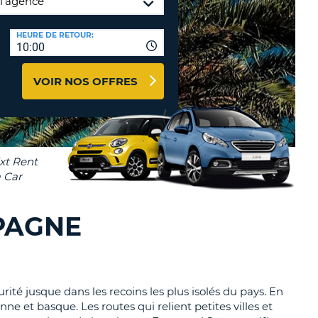
NCES DE VOYAGES &
HEURE DE RETOUR:
TION
10:00
AFFILIÉS
CONNEXION
TÈRES
U
VOIR NOS OFFRES
TÈRE
CULE
ALISER
SPAGNE
TÈRE
CULE
L
té jusque dans les recoins les plus isolés du pays. En
ne et basque. Les routes qui relient petites villes et
E