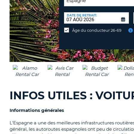
LIEU
DE
DATE DE RETRAIT:
Lieu
RESTITUTION:
de
Âge du conducteur 26-69
restitution
différent
INFOS UTILES : VOIT
Informations générales
L'Espagne a une des meilleures infrastructures routière
général, les autoroutes espagnoles ont peu de circulati