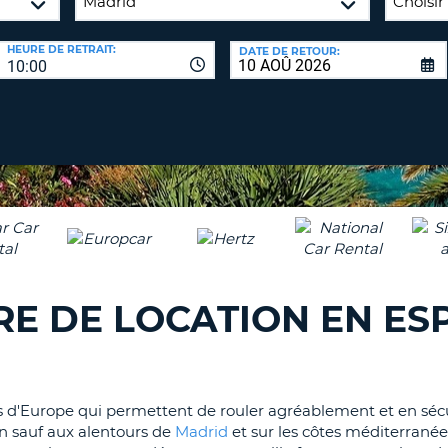
AGE
HEURE DE RETRAIT:
DATE DE RETOUR:
8-
VÉRIFICA
10:00
16
DU
CARAC
NOUVEA
AU
MOT
MOINS
DE
UN
PASSE
CARAC
MAJUS
AU
MOINS
RÉINITI
LE
UN
URE DE LOCATION EN E
MOT
CARAC
DE
PASSE
MINUS
AU
MOINS
CANCE
s d'Europe qui permettent de rouler agréablement et en sécuri
UN
on sauf aux alentours de
Madrid
et sur les côtes méditerranéen
CHIFFR