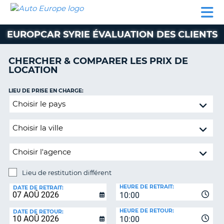
AUTO
LOCATION
LOCATION
SUPPORT
EUROPE
DE
DE
MOTORHOMES
PARTENAIRES
CLIENT
VOITURE
VOITURE
EUROPCAR SYRIE ÉVALUATION DES CLIENTS
MOTORHOMES
CHERCHER & COMPARER LES PRIX DE
PARTENAIRES
LOCATION
SUPPORT
CLIENT
LIEU DE PRISE EN CHARGE:
ON
Lieu
MON
de
COMPTE
restitution
GÉRER
différent
MA
RÉSERVATION
Lieu de restitution différent
SUISSE
LIEU
HEURE DE RETRAIT:
DE
DATE DE RETRAIT:
LANGUE
10:00
RESTITUTION:
HEURE DE RETOUR:
DATE DE RETOUR:
10:00