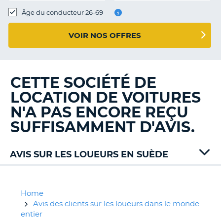
T
Âge du conducteur 26-69
VOIR NOS OFFRES
CETTE SOCIÉTÉ DE
LOCATION DE VOITURES
N'A PAS ENCORE REÇU
SUFFISAMMENT D'AVIS.
AVIS SUR LES LOUEURS EN SUÈDE
Alamo
Avis
Budget
Home
Hertz
Avis des clients sur les loueurs dans le monde
Keddy
entier
H