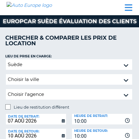
AUTO
LOCATION
LOCATION
SUPPORT
EUROPE
DE
DE
MOTORHOMES
PARTENAIRES
CLIENT
VOITURE
VOITURE
EUROPCAR SUÈDE ÉVALUATION DES CLIENTS
MOTORHOMES
CHERCHER & COMPARER LES PRIX DE
PARTENAIRES
LOCATION
SUPPORT
CLIENT
LIEU DE PRISE EN CHARGE:
ON
Lieu
MON
de
COMPTE
restitution
GÉRER
différent
MA
RÉSERVATION
Lieu de restitution différent
SUISSE
LIEU
HEURE DE RETRAIT:
DE
DATE DE RETRAIT:
LANGUE
10:00
RESTITUTION:
HEURE DE RETOUR:
DATE DE RETOUR:
10:00