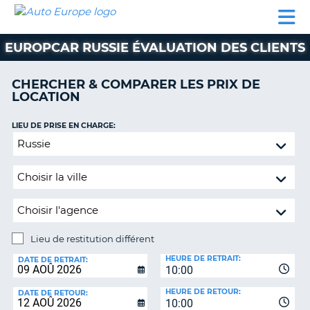
AUTO
LOCATION
LOCATION
SUPPORT
EUROPE
DE
DE
MOTORHOMES
PARTENAIRES
CLIENT
VOITURE
VOITURE
EUROPCAR RUSSIE ÉVALUATION DES CLIENTS
MOTORHOMES
CHERCHER & COMPARER LES PRIX DE
PARTENAIRES
LOCATION
SUPPORT
CLIENT
LIEU DE PRISE EN CHARGE:
ON
Lieu
MON
de
COMPTE
restitution
GÉRER
différent
MA
RÉSERVATION
Lieu de restitution différent
SUISSE
LIEU
HEURE DE RETRAIT:
DE
DATE DE RETRAIT:
LANGUE
10:00
RESTITUTION:
HEURE DE RETOUR:
DATE DE RETOUR:
10:00