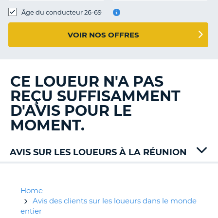
T
Âge du conducteur 26-69
VOIR NOS OFFRES
CE LOUEUR N'A PAS
REÇU SUFFISAMMENT
D'AVIS POUR LE
MOMENT.
AVIS SUR LES LOUEURS À LA RÉUNION
Hertz
ITC
Jumbo
Home
Thrifty
Avis des clients sur les loueurs dans le monde
entier
H