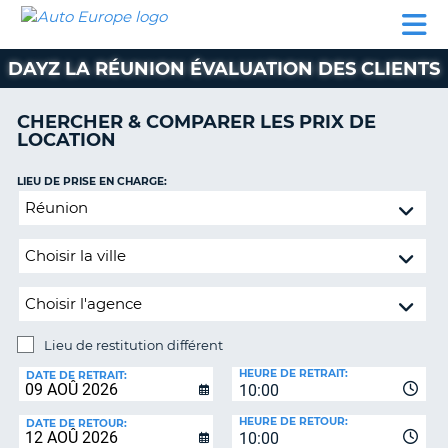
AUTO
LOCATION
LOCATION
SUPPORT
EUROPE
DE
DE
MOTORHOMES
PARTENAIRES
CLIENT
VOITURE
VOITURE
DAYZ LA RÉUNION ÉVALUATION DES CLIENTS
MOTORHOMES
CHERCHER & COMPARER LES PRIX DE
PARTENAIRES
LOCATION
SUPPORT
CLIENT
LIEU DE PRISE EN CHARGE:
ON
Lieu
MON
de
COMPTE
restitution
GÉRER
différent
MA
RÉSERVATION
Lieu de restitution différent
SUISSE
LIEU
HEURE DE RETRAIT:
DE
DATE DE RETRAIT:
LANGUE
10:00
RESTITUTION:
HEURE DE RETOUR:
DATE DE RETOUR:
10:00