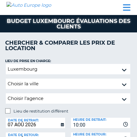
AUTO
LOCATION
LOCATION
SUPPORT
EUROPE
DE
DE
MOTORHOMES
PARTENAIRES
CLIENT
VOITURE
VOITURE
BUDGET LUXEMBOURG ÉVALUATIONS DES
CLIENTS
MOTORHOMES
PARTENAIRES
CHERCHER & COMPARER LES PRIX DE
LOCATION
SUPPORT
CLIENT
ON
LIEU DE PRISE EN CHARGE:
MON
Lieu
COMPTE
de
restitution
GÉRER
différent
MA
RÉSERVATION
SUISSE
Lieu de restitution différent
LANGUE
LIEU
HEURE DE RETRAIT:
DE
DATE DE RETRAIT:
10:00
RESTITUTION:
HEURE DE RETOUR:
DATE DE RETOUR: