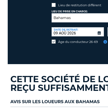
Lieu de restitution différent
LIEU DE PRISE EN CHARGE:
LIEU
DE
DATE DE RETRAIT:
Lieu
RESTITUTION:
de
Âge du conducteur 26-69
restitution
différent
CETTE SOCIÉTÉ DE L
REÇU SUFFISAMMENT 
AVIS SUR LES LOUEURS AUX BAHAMAS