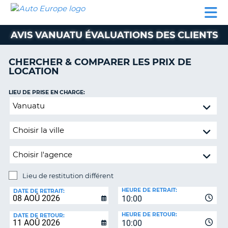
AUTO
LOCATION
LOCATION
SUPPORT
EUROPE
DE
DE
MOTORHOMES
PARTENAIRES
CLIENT
VOITURE
VOITURE
AVIS VANUATU ÉVALUATIONS DES CLIENTS
MOTORHOMES
CHERCHER & COMPARER LES PRIX DE
PARTENAIRES
LOCATION
SUPPORT
CLIENT
LIEU DE PRISE EN CHARGE:
ON
Lieu
MON
de
COMPTE
restitution
GÉRER
différent
MA
RÉSERVATION
Lieu de restitution différent
SUISSE
LIEU
HEURE DE RETRAIT:
DE
DATE DE RETRAIT:
LANGUE
10:00
RESTITUTION:
HEURE DE RETOUR:
DATE DE RETOUR:
10:00