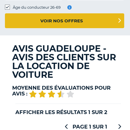
T
Âge du conducteur 26-69
VOIR NOS OFFRES
AVIS GUADELOUPE -
AVIS DES CLIENTS SUR
LA LOCATION DE
VOITURE
MOYENNE DES ÉVALUATIONS POUR
AVIS :
AFFICHER LES RÉSULTATS 1 SUR 2
PAGE 1 SUR 1
H