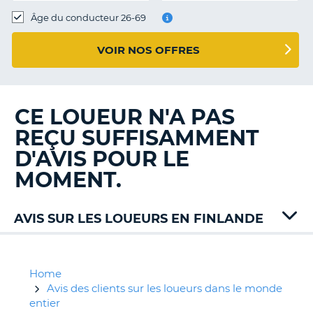
T
Âge du conducteur 26-69
VOIR NOS OFFRES
CE LOUEUR N'A PAS
REÇU SUFFISAMMENT
D'AVIS POUR LE
MOMENT.
AVIS SUR LES LOUEURS EN FINLANDE
Add
Car
Alamo
Home
Budget
Avis des clients sur les loueurs dans le monde
Europcar
entier
H