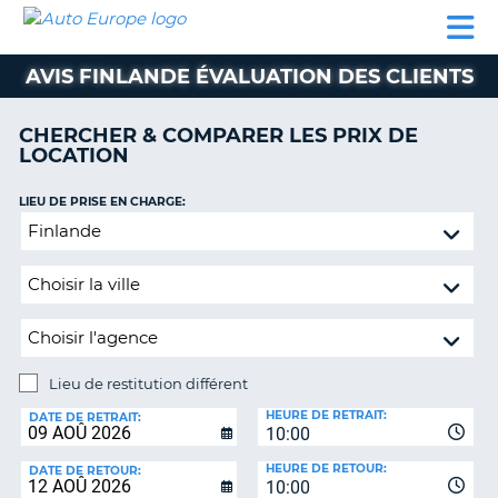
AUTO
LOCATION
LOCATION
SUPPORT
EUROPE
DE
DE
MOTORHOMES
PARTENAIRES
CLIENT
VOITURE
VOITURE
AVIS FINLANDE ÉVALUATION DES CLIENTS
MOTORHOMES
CHERCHER & COMPARER LES PRIX DE
PARTENAIRES
LOCATION
SUPPORT
CLIENT
LIEU DE PRISE EN CHARGE:
ON
Lieu
MON
de
COMPTE
restitution
GÉRER
différent
MA
RÉSERVATION
Lieu de restitution différent
SUISSE
LIEU
HEURE DE RETRAIT:
DE
DATE DE RETRAIT:
LANGUE
10:00
RESTITUTION:
HEURE DE RETOUR:
DATE DE RETOUR:
10:00