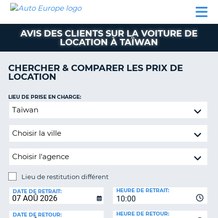
AUTO
LOCATION
LOCATION
SUPPORT
EUROPE
DE
DE
MOTORHOMES
PARTENAIRES
CLIENT
VOITURE
VOITURE
AVIS DES CLIENTS SUR LA VOITURE DE
LOCATION À TAÏWAN
MOTORHOMES
PARTENAIRES
CHERCHER & COMPARER LES PRIX DE
LOCATION
SUPPORT
CLIENT
ON
LIEU DE PRISE EN CHARGE:
MON
Lieu
COMPTE
de
restitution
GÉRER
différent
MA
RÉSERVATION
SUISSE
Lieu de restitution différent
LANGUE
LIEU
HEURE DE RETRAIT:
DE
DATE DE RETRAIT:
10:00
RESTITUTION:
HEURE DE RETOUR:
DATE DE RETOUR: