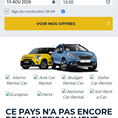
10:00
T
Âge du conducteur 26-69
VOIR NOS OFFRES
CE PAYS N'A PAS ENCORE
H