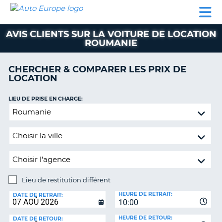
AUTO
LOCATION
LOCATION
SUPPORT
EUROPE
DE
DE
MOTORHOMES
PARTENAIRES
CLIENT
VOITURE
VOITURE
AVIS CLIENTS SUR LA VOITURE DE LOCATION
ROUMANIE
MOTORHOMES
PARTENAIRES
CHERCHER & COMPARER LES PRIX DE
LOCATION
SUPPORT
CLIENT
ON
LIEU DE PRISE EN CHARGE:
MON
Lieu
COMPTE
de
restitution
GÉRER
différent
MA
RÉSERVATION
SUISSE
Lieu de restitution différent
LANGUE
LIEU
HEURE DE RETRAIT:
DE
DATE DE RETRAIT:
10:00
RESTITUTION:
HEURE DE RETOUR:
DATE DE RETOUR: