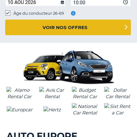
10:00
T
Âge du conducteur 26-69
VOIR NOS OFFRES
AUTO EUROPE
H