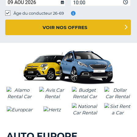
10:00
T
Âge du conducteur 26-69
VOIR NOS OFFRES
AUTO EUROPE
H