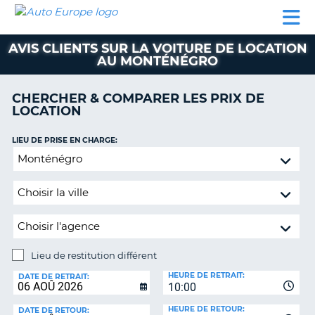
AUTO
LOCATION
LOCATION
SUPPORT
EUROPE
DE
DE
MOTORHOMES
PARTENAIRES
CLIENT
VOITURE
VOITURE
AVIS CLIENTS SUR LA VOITURE DE LOCATION
AU MONTÉNÉGRO
MOTORHOMES
PARTENAIRES
CHERCHER & COMPARER LES PRIX DE
LOCATION
SUPPORT
CLIENT
ON
LIEU DE PRISE EN CHARGE:
MON
Lieu
COMPTE
de
restitution
GÉRER
différent
MA
RÉSERVATION
SUISSE
Lieu de restitution différent
LANGUE
LIEU
HEURE DE RETRAIT:
DE
DATE DE RETRAIT:
10:00
RESTITUTION:
HEURE DE RETOUR:
DATE DE RETOUR: