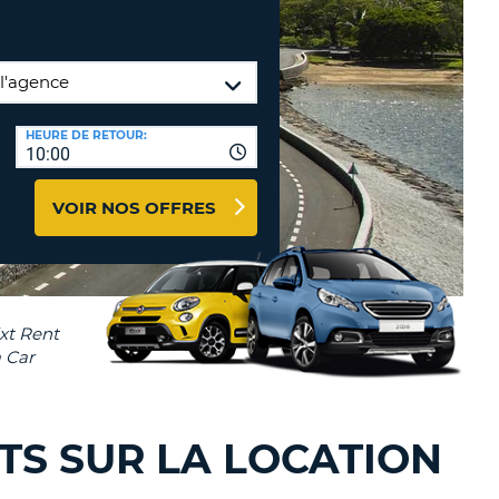
NCES DE VOYAGES &
TION
AFFILIÉS
CONNEXION
TÈRES
U
HEURE DE RETOUR:
10:00
VOIR NOS OFFRES
TÈRE
CULE
ALISER
TÈRE
CULE
L
NTS SUR LA LOCATION
E