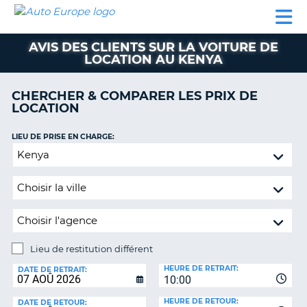
AUTO
LOCATION
LOCATION
SUPPORT
EUROPE
DE
DE
MOTORHOMES
PARTENAIRES
CLIENT
VOITURE
VOITURE
AVIS DES CLIENTS SUR LA VOITURE DE
LOCATION AU KENYA
MOTORHOMES
PARTENAIRES
CHERCHER & COMPARER LES PRIX DE
LOCATION
SUPPORT
CLIENT
ON
LIEU DE PRISE EN CHARGE:
MON
Lieu
COMPTE
de
restitution
GÉRER
différent
MA
RÉSERVATION
SUISSE
Lieu de restitution différent
LANGUE
LIEU
HEURE DE RETRAIT:
DE
DATE DE RETRAIT:
10:00
RESTITUTION:
HEURE DE RETOUR:
DATE DE RETOUR: