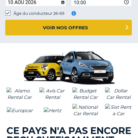
10:00
T
Âge du conducteur 26-69
VOIR NOS OFFRES
CE PAYS N'A PAS ENCORE
H