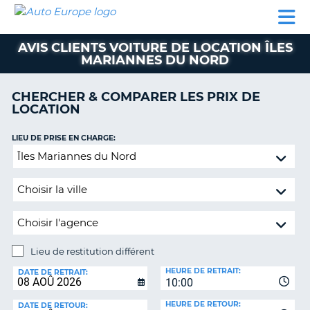
AUTO
LOCATION
LOCATION
SUPPORT
EUROPE
DE
DE
MOTORHOMES
PARTENAIRES
CLIENT
VOITURE
VOITURE
AVIS CLIENTS VOITURE DE LOCATION ÎLES
MARIANNES DU NORD
MOTORHOMES
PARTENAIRES
CHERCHER & COMPARER LES PRIX DE
LOCATION
SUPPORT
CLIENT
ON
LIEU DE PRISE EN CHARGE:
MON
Lieu
COMPTE
de
restitution
GÉRER
différent
MA
RÉSERVATION
SUISSE
Lieu de restitution différent
LANGUE
LIEU
HEURE DE RETRAIT:
DE
DATE DE RETRAIT:
10:00
RESTITUTION:
HEURE DE RETOUR:
DATE DE RETOUR: