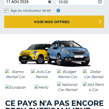
10:00
T
Âge du conducteur 26-69
VOIR NOS OFFRES
CE PAYS N'A PAS ENCORE
H