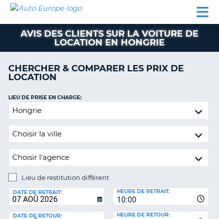
AUTO
LOCATION
LOCATION
SUPPORT
EUROPE
DE
DE
MOTORHOMES
PARTENAIRES
CLIENT
VOITURE
VOITURE
AVIS DES CLIENTS SUR LA VOITURE DE
LOCATION EN HONGRIE
MOTORHOMES
PARTENAIRES
CHERCHER & COMPARER LES PRIX DE
LOCATION
SUPPORT
CLIENT
ON
LIEU DE PRISE EN CHARGE:
MON
Lieu
COMPTE
de
restitution
GÉRER
différent
MA
RÉSERVATION
SUISSE
Lieu de restitution différent
LANGUE
LIEU
HEURE DE RETRAIT:
DE
DATE DE RETRAIT:
10:00
RESTITUTION:
HEURE DE RETOUR:
DATE DE RETOUR: