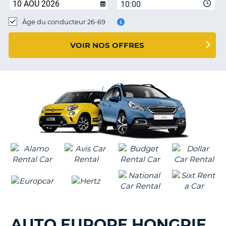
10:00
T
Âge du conducteur 26-69
VOIR NOS OFFRES
AUTO EUROPE HONGRIE
H