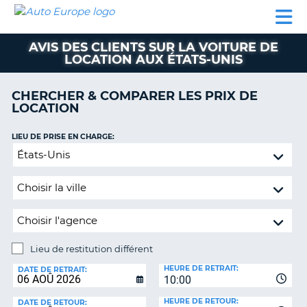
AUTO
LOCATION
LOCATION
SUPPORT
EUROPE
DE
DE
MOTORHOMES
PARTENAIRES
CLIENT
VOITURE
VOITURE
AVIS DES CLIENTS SUR LA VOITURE DE
LOCATION AUX ÉTATS-UNIS
MOTORHOMES
PARTENAIRES
CHERCHER & COMPARER LES PRIX DE
LOCATION
SUPPORT
CLIENT
ON
LIEU DE PRISE EN CHARGE:
MON
Lieu
COMPTE
de
restitution
GÉRER
différent
MA
RÉSERVATION
SUISSE
Lieu de restitution différent
LANGUE
LIEU
HEURE DE RETRAIT:
DE
DATE DE RETRAIT:
10:00
RESTITUTION:
HEURE DE RETOUR:
DATE DE RETOUR: