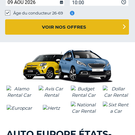
10:00
T
Âge du conducteur 26-69
VOIR NOS OFFRES
AUTO EUROPE ÉTATS-
H