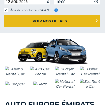
10:00
T
Âge du conducteur 26-69
VOIR NOS OFFRES
AUTO EUROPE ÉMIRATS
H