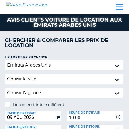
AUTO
LOCATION
LOCATION
SUPPORT
EUROPE
DE
DE
MOTORHOMES
PARTENAIRES
CLIENT
VOITURE
VOITURE
AVIS CLIENTS VOITURE DE LOCATION AUX
ÉMIRATS ARABES UNIS
MOTORHOMES
PARTENAIRES
CHERCHER & COMPARER LES PRIX DE
LOCATION
SUPPORT
CLIENT
ON
LIEU DE PRISE EN CHARGE:
MON
Lieu
COMPTE
de
restitution
GÉRER
différent
MA
RÉSERVATION
SUISSE
Lieu de restitution différent
LANGUE
LIEU
HEURE DE RETRAIT:
DE
DATE DE RETRAIT:
10:00
RESTITUTION:
HEURE DE RETOUR:
DATE DE RETOUR: