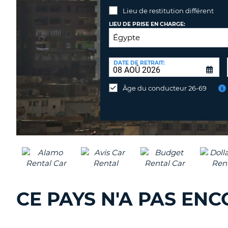
Lieu de restitution différent
LIEU DE PRISE EN CHARGE:
LIEU
DE
DATE DE RETRAIT:
Lieu
RESTITUTION:
de
Âge du conducteur 26-69
restitution
différent
CE PAYS N'A PAS EN