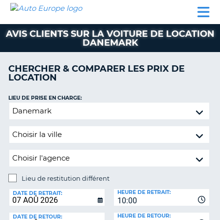
AUTO
LOCATION
LOCATION
SUPPORT
EUROPE
DE
DE
MOTORHOMES
PARTENAIRES
CLIENT
VOITURE
VOITURE
AVIS CLIENTS SUR LA VOITURE DE LOCATION
DANEMARK
MOTORHOMES
PARTENAIRES
CHERCHER & COMPARER LES PRIX DE
LOCATION
SUPPORT
CLIENT
ON
LIEU DE PRISE EN CHARGE:
MON
Lieu
COMPTE
de
restitution
GÉRER
différent
MA
RÉSERVATION
SUISSE
Lieu de restitution différent
LANGUE
LIEU
HEURE DE RETRAIT:
DE
DATE DE RETRAIT:
10:00
RESTITUTION:
HEURE DE RETOUR:
DATE DE RETOUR: