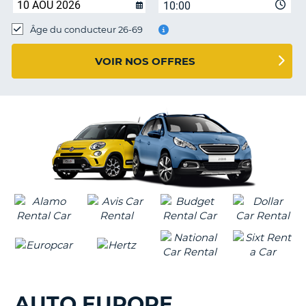
10:00
T
Âge du conducteur 26-69
VOIR NOS OFFRES
AUTO EUROPE
H