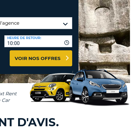
NCES DE VOYAGES &
TION
AFFILIÉS
CONNEXION
TÈRES
U
HEURE DE RETOUR:
10:00
VOIR NOS OFFRES
TÈRE
CULE
ALISER
TÈRE
CULE
T D'AVIS.
L
E