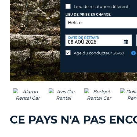
Lieu de restitution différent
LIEU DE PRISE EN CHARGE:
LIEU
DE
DATE DE RETRAIT:
Lieu
RESTITUTION:
de
Âge du conducteur 26-69
restitution
différent
CE PAYS N'A PAS EN