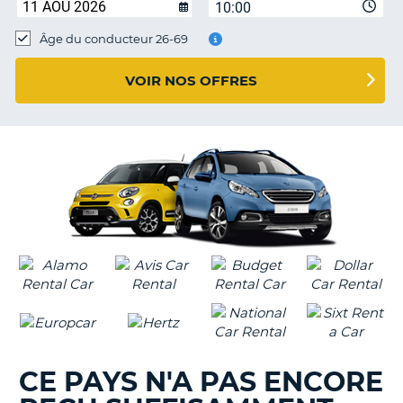
10:00
T
Âge du conducteur 26-69
VOIR NOS OFFRES
CE PAYS N'A PAS ENCORE
H