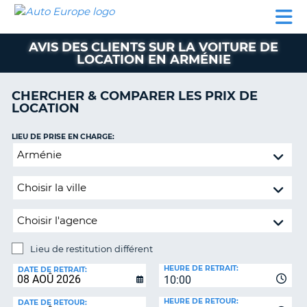
AUTO
LOCATION
LOCATION
SUPPORT
EUROPE
DE
DE
MOTORHOMES
PARTENAIRES
CLIENT
VOITURE
VOITURE
AVIS DES CLIENTS SUR LA VOITURE DE
LOCATION EN ARMÉNIE
MOTORHOMES
PARTENAIRES
CHERCHER & COMPARER LES PRIX DE
LOCATION
SUPPORT
CLIENT
ON
LIEU DE PRISE EN CHARGE:
MON
Lieu
COMPTE
de
restitution
GÉRER
différent
MA
RÉSERVATION
SUISSE
Lieu de restitution différent
LANGUE
LIEU
HEURE DE RETRAIT:
DE
DATE DE RETRAIT:
10:00
RESTITUTION:
HEURE DE RETOUR:
DATE DE RETOUR: