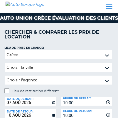
AUTO
LOCATION
LOCATION
SUPPORT
EUROPE
DE
DE
MOTORHOMES
PARTENAIRES
CLIENT
VOITURE
VOITURE
AUTO UNION GRÈCE ÉVALUATION DES CLIENTS
MOTORHOMES
CHERCHER & COMPARER LES PRIX DE
PARTENAIRES
LOCATION
SUPPORT
CLIENT
LIEU DE PRISE EN CHARGE:
ON
Lieu
MON
de
COMPTE
restitution
GÉRER
différent
MA
RÉSERVATION
Lieu de restitution différent
SUISSE
LIEU
HEURE DE RETRAIT:
DE
DATE DE RETRAIT:
LANGUE
10:00
RESTITUTION:
HEURE DE RETOUR:
DATE DE RETOUR:
10:00