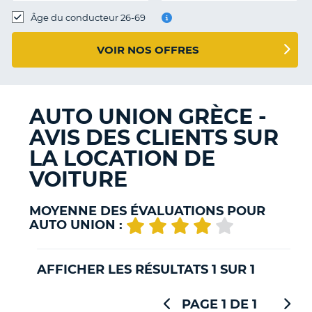
T
Âge du conducteur 26-69
VOIR NOS OFFRES
AUTO UNION GRÈCE -
AVIS DES CLIENTS SUR
LA LOCATION DE
VOITURE
MOYENNE DES ÉVALUATIONS POUR
AUTO UNION :
AFFICHER LES RÉSULTATS 1 SUR 1
PAGE 1 DE 1
H